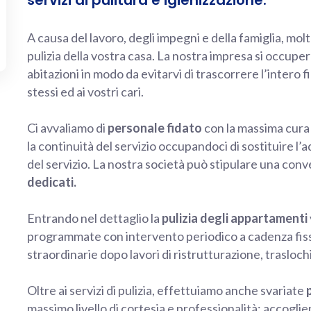
servizi di pulitura e igienizzazione.
A causa del lavoro, degli impegni e della famiglia, mo
pulizia della vostra casa. La nostra impresa si occuper
abitazioni in modo da evitarvi di trascorrere l’intero 
stessi ed ai vostri cari.
Ci avvaliamo di
personale fidato
con la massima cura 
la continuità del servizio occupandoci di sostituire l
del servizio. La nostra società può stipulare una con
dedicati.
Entrando nel dettaglio la
pulizia degli appartamenti
programmate con intervento periodico a cadenza fissa,
straordinarie dopo lavori di ristrutturazione, trasloc
Oltre ai servizi di pulizia, effettuiamo anche svariate
massimo livello di cortesia e professionalità: accoglien