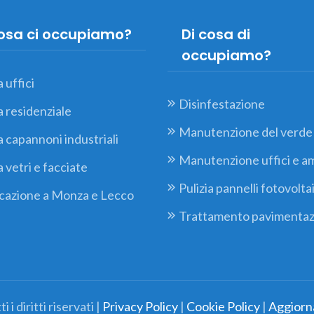
cosa ci occupiamo?
Di cosa di
occupiamo?
a uffici
Disinfestazione
a residenziale
Manutenzione del verde
a capannoni industriali
Manutenzione uffici e a
a vetri e facciate
Pulizia pannelli fotovoltai
icazione a Monza e Lecco
Trattamento pavimentaz
i diritti riservati |
Privacy Policy
|
Cookie Policy
|
Aggiorn