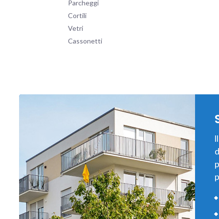
Parcheggi
Cortili
Vetri
Cassonetti
l
d
p
p