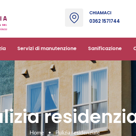
CHIAMACI
‭0362 1571744‬
zia
Servizi di manutenzione
Sanificazione
C
lizia residenzi
Home
Pulizia residenziale