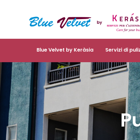
Blue Velvet by Keràsia
Servizi di puli
Pu